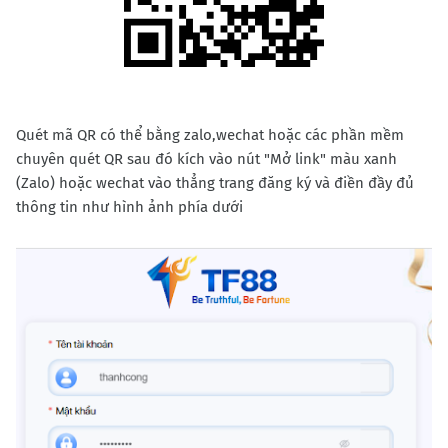
Quét mã QR có thể bằng zalo,wechat hoặc các phần mềm
chuyên quét QR sau đó kích vào nút "Mở link" màu xanh
(Zalo) hoặc wechat vào thẳng trang đăng ký và điền đầy đủ
thông tin như hình ảnh phía dưới