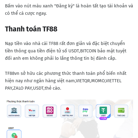
Bấm vào nút màu xanh "Đăng ký" là hoàn tất tạo tài khoản và
có thể cá cược ngay.
Thanh toán TF88
Nạp tiền vào nhà cái TF88 rất đơn giản và đặc biệt chuyển
tiền thông qua tiền điện tử số USDT,BITCOIN bảo mật tuyệt
đối anh em không phải lo lắng thông tin bị đánh cắp.
TF88vn sở hữu các phương thức thanh toán phổ biến nhất
hiện nay như ngân hàng việt nam,VIETQR,MOMO,VIETTEL
PAY,ZALO PAY,USDT,thẻ cào.