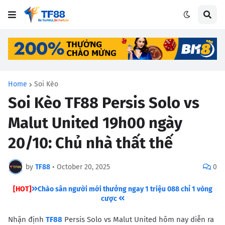
Home
Soi Kèo
Soi Kèo TF88 Persis Solo vs
Malut United 19h00 ngày
20/10: Chủ nhà thất thế
by
TF88
•
October 20, 2025
0
[HOT]
Chào sân người mới thưởng ngay 1 triệu 088 chỉ 1 vòng
cược
Nhận định
TF88
Persis Solo vs Malut United hôm nay diễn ra